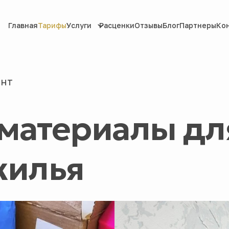
Главная
Тарифы
Услуги
Расценки
Отзывы
Блог
Партнеры
Ко
онт
 материалы дл
жилья