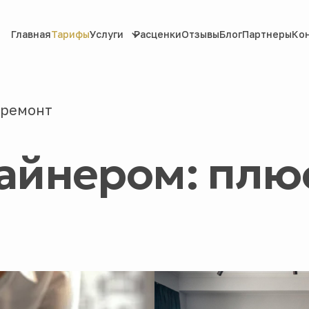
Главная
Тарифы
Услуги
Расценки
Отзывы
Блог
Партнеры
Ко
 ремонт
зайнером: плю