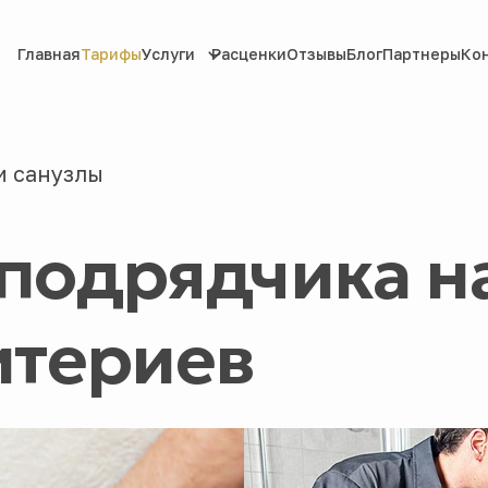
Главная
Тарифы
Услуги
Расценки
Отзывы
Блог
Партнеры
Ко
и санузлы
 подрядчика н
итериев