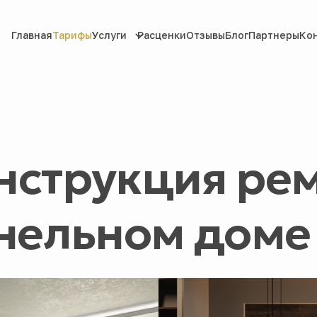
Главная
Тарифы
Услуги
Расценки
Отзывы
Блог
Партнеры
Ко
нструкция ре
анельном доме