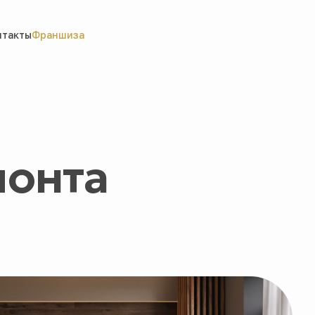
нтакты
Франшиза
монта