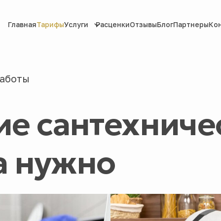
Главная
Тарифы
Услуги
Расценки
Отзывы
Блог
Партнеры
Ко
работы
е сантехничес
а нужно